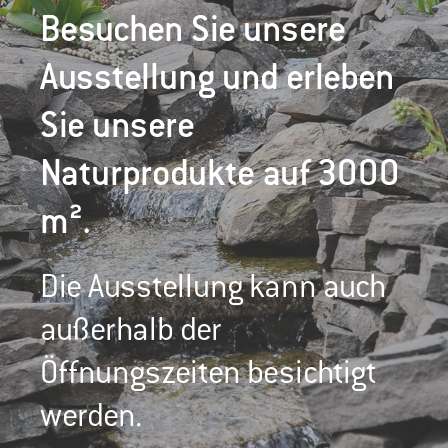
Besuchen Sie unsere
Ausstellung und erleben
Sie unsere
Naturprodukte auf 3000
m².
Die Ausstellung kann auch
außerhalb der
Öffnungszeiten besichtigt
werden.